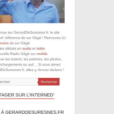
nue sur GerardDeSuresnes.fr, le site
ed' référence de sur Gégé ! Retrouvez ici :
orums
de sur Gégé
 les débats en
audio
et
vidéo
ouvelle Radio Gégé sur
mobile
que les inserts, les poèmes, les photos,
léchargements ou aut'... Si vous aimez
DeSuresnes.fr, allez-y, foncez dedans !
Rechercher
TAGER SUR L’INTERNED’
 À GERARDDESURESNES.FR