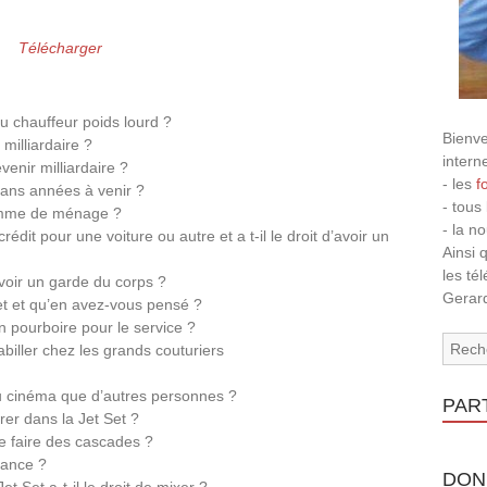
Télécharger
 ou chauffeur poids lourd ?
Bienve
illiardaire ?
intern
enir milliardaire ?
- les
f
 dans années à venir ?
- tous
femme de ménage ?
- la n
rédit pour une voiture ou autre et a t-il le droit d’avoir un
Ainsi 
les té
avoir un garde du corps ?
Gerard
et et qu’en avez-vous pensé ?
un pourboire pour le service ?
abiller chez les grands couturiers
 du cinéma que d’autres personnes ?
PAR
rer dans la Jet Set ?
 de faire des cascades ?
sance ?
DON