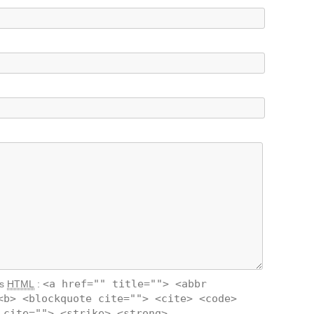
<a href="" title=""> <abbr
ts
HTML
:
<b> <blockquote cite=""> <cite> <code>
 cite=""> <strike> <strong>