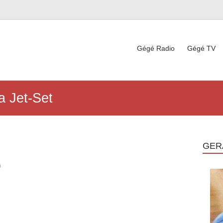
Gégé Radio
Gégé TV
a Jet-Set
GER
)