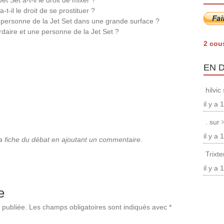
t Set a-t-il le droit de mixer ?
-t-il le droit de se prostituer ?
e personne de la Jet Set dans une grande surface ?
ardaire et une personne de la Jet Set ?
2 cou
EN 
hilvic
il y a
. sur
il y a
la fiche du débat en ajoutant un commentaire.
Trixt
il y a
e
 publiée.
Les champs obligatoires sont indiqués avec
*