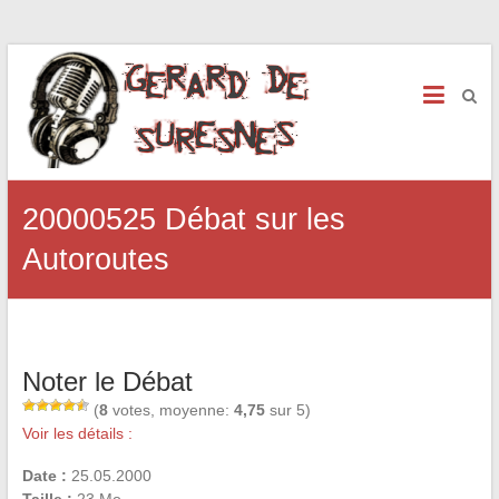
20000525 Débat sur les
Autoroutes
Noter le Débat
(
8
votes, moyenne:
4,75
sur 5)
Voir les détails :
Date :
25.05.2000