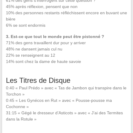
61% des gens s’interrogent sur cette question ?
45% après réflexion, pensent que non
10% des personnes restants réfléchissent encore en buvant une
bière
6% se sont endormis
3. Est-ce que tout le monde peut être pistonné ?
71% des gens travaillent dur pour y arriver
48% ne dansent jamais cul nu
22% se renseignent au 12
14% sont chez la dame de haute savoie
Les Titres de Disque
0:40 « Paul Prédo » avec « Tas de Jambon qui transpire dans le
Torchon »
0:45 « Les Gynécos en Rut » avec « Pousse-pousse ma
Cochonne »
31:15 « Gégé le dresseur d’Asticots » avec « J’ai des Termites
dans la Rotule »