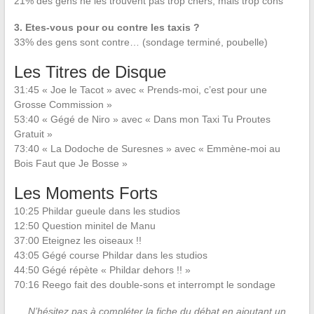
21% des gens ne les trouvent pas trop chers, mais trop cons
3. Etes-vous pour ou contre les taxis ?
33% des gens sont contre… (sondage terminé, poubelle)
Les Titres de Disque
31:45 « Joe le Tacot » avec « Prends-moi, c’est pour une
Grosse Commission »
53:40 « Gégé de Niro » avec « Dans mon Taxi Tu Proutes
Gratuit »
73:40 « La Dodoche de Suresnes » avec « Emmène-moi au
Bois Faut que Je Bosse »
Les Moments Forts
10:25 Phildar gueule dans les studios
12:50 Question minitel de Manu
37:00 Eteignez les oiseaux !!
43:05 Gégé course Phildar dans les studios
44:50 Gégé répète « Phildar dehors !! »
70:16 Reego fait des double-sons et interrompt le sondage
N’hésitez pas à compléter la fiche du débat en ajoutant un