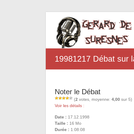
19981217 Débat sur 
Noter le Débat
(
2
votes, moyenne:
4,00
sur 5)
Voir les détails :
Date :
17.12.1998
Taille :
16 Mo
Durée :
1:08:08