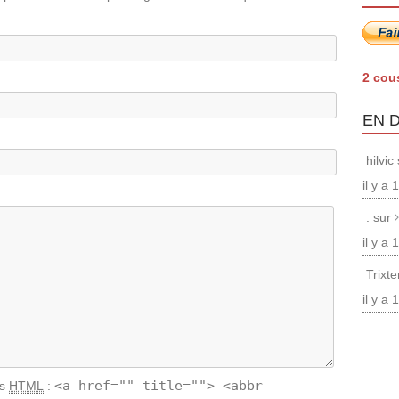
2 cou
EN 
hilvic
il y a
. sur
il y a
Trixt
il y a
<a href="" title=""> <abbr
ts
HTML
: