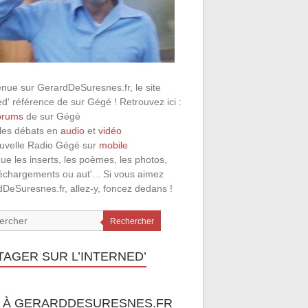
nue sur GerardDeSuresnes.fr, le site
ed' référence de sur Gégé ! Retrouvez ici :
orums
de sur Gégé
 les débats en
audio
et
vidéo
ouvelle Radio Gégé sur
mobile
que les inserts, les poèmes, les photos,
léchargements ou aut'... Si vous aimez
DeSuresnes.fr, allez-y, foncez dedans !
Rechercher
TAGER SUR L’INTERNED’
 À GERARDDESURESNES.FR