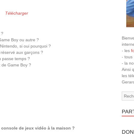
Télécharger
 ?
Bienve
la Game Boy ou autre ?
intern
Nintendo, si oui pourquoi ?
- les
f
l réservé aux garçons ?
- tous
un passe temps ?
- la n
rt de Game Boy ?
Ainsi 
les té
Gerard
PAR
console de jeux vidéo à la maison ?
DON