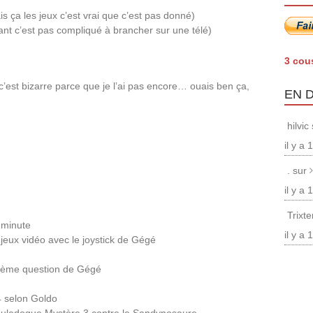
 ça les jeux c’est vrai que c’est pas donné)
ant c’est pas compliqué à brancher sur une télé)
3 cou
(c’est bizarre parce que je l’ai pas encore… ouais ben ça,
EN 
hilvic
il y a
. sur
il y a
Trixt
 minute
il y a
jeux vidéo avec le joystick de Gégé
 3ème question de Gégé
4 selon Goldo