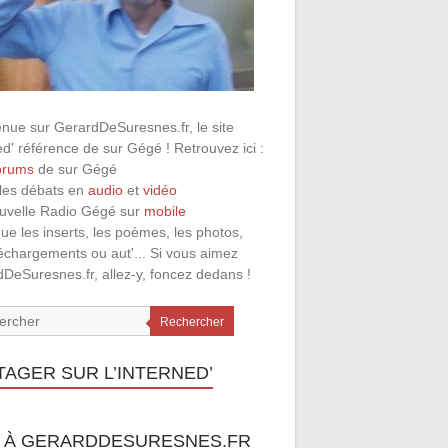
nue sur GerardDeSuresnes.fr, le site
ed' référence de sur Gégé ! Retrouvez ici :
orums
de sur Gégé
 les débats en
audio
et
vidéo
ouvelle Radio Gégé sur
mobile
que les inserts, les poèmes, les photos,
léchargements ou aut'... Si vous aimez
DeSuresnes.fr, allez-y, foncez dedans !
Rechercher
TAGER SUR L’INTERNED’
 À GERARDDESURESNES.FR