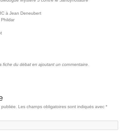
Bouledogue Mystère 3 contre le Sandynosaure
IRC à Jean Deneubert
 Phildar
t
la fiche du débat en ajoutant un commentaire.
e
 publiée.
Les champs obligatoires sont indiqués avec
*