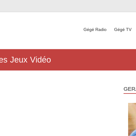
Gégé Radio
Gégé TV
es Jeux Vidéo
GER