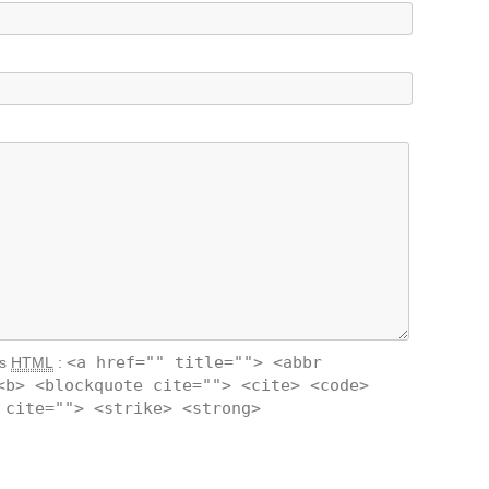
<a href="" title=""> <abbr
ts
HTML
:
<b> <blockquote cite=""> <cite> <code>
 cite=""> <strike> <strong>