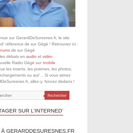
nue sur GerardDeSuresnes.fr, le site
ed' référence de sur Gégé ! Retrouvez ici :
orums
de sur Gégé
 les débats en
audio
et
vidéo
ouvelle Radio Gégé sur
mobile
que les inserts, les poèmes, les photos,
léchargements ou aut'... Si vous aimez
DeSuresnes.fr, allez-y, foncez dedans !
Rechercher
TAGER SUR L’INTERNED’
 À GERARDDESURESNES.FR