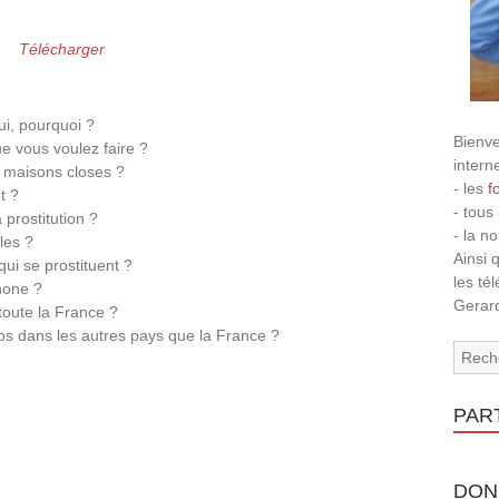
Télécharger
ui, pourquoi ?
Bienve
e vous voulez faire ?
intern
es maisons closes ?
- les
f
t ?
- tous
 prostitution ?
- la n
les ?
Ainsi 
ui se prostituent ?
les té
hone ?
Gerard
oute la France ?
mos dans les autres pays que la France ?
PAR
DON