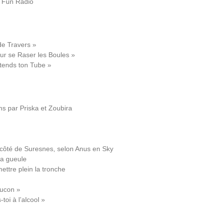
x Fun Radio
de Travers »
ur se Raser les Boules »
ttends ton Tube »
ons par Priska et Zoubira
 côté de Suresnes, selon Anus en Sky
la gueule
ettre plein la tronche
ducon »
toi à l’alcool »