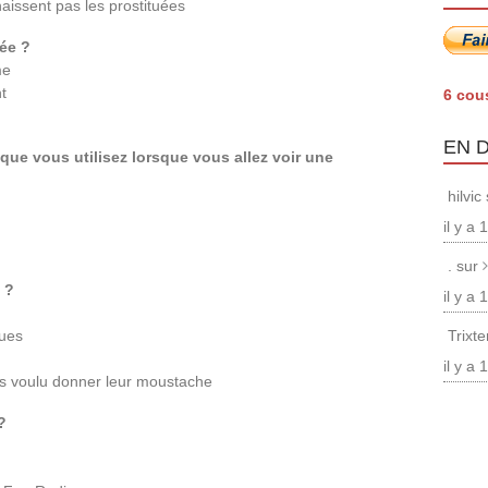
aissent pas les prostituées
uée ?
me
t
6 cou
EN 
ue vous utilisez lorsque vous allez voir une
hilvic
il y a
. sur
 ?
il y a
ques
Trixt
il y a
as voulu donner leur moustache
?