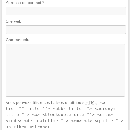
Adresse de contact
*
Site web
Commentaire
<a
Vous pouvez utiliser ces balises et attributs
HTML
:
href="" title=""> <abbr title=""> <acronym
title=""> <b> <blockquote cite=""> <cite>
<code> <del datetime=""> <em> <i> <q cite="">
<strike> <strong>