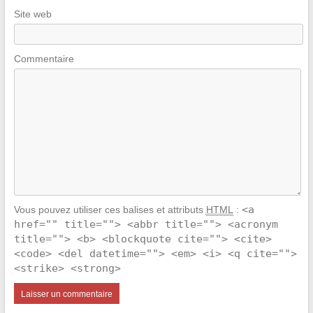
Site web
Commentaire
<a
Vous pouvez utiliser ces balises et attributs
HTML
:
href="" title=""> <abbr title=""> <acronym
title=""> <b> <blockquote cite=""> <cite>
<code> <del datetime=""> <em> <i> <q cite="">
<strike> <strong>