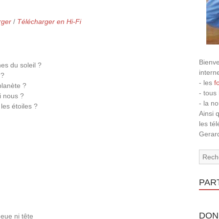
rger
/
Télécharger en Hi-Fi
Bienve
es du soleil ?
intern
 ?
- les
f
planète ?
- tous
i nous ?
- la n
les étoiles ?
Ainsi 
les té
Gerard
PAR
DON
eue ni tête