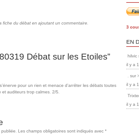
la fiche du débat en ajoutant un commentaire.
3 cou
EN 
80319 Débat sur les Etoiles
”
hilvic
il y a
. sur
il y a
s’énerve pour un rien et menace d’arrêter les débats toutes
 et auditeurs trop calmes. 2/5.
Trixt
il y a
e
 publiée.
Les champs obligatoires sont indiqués avec
*