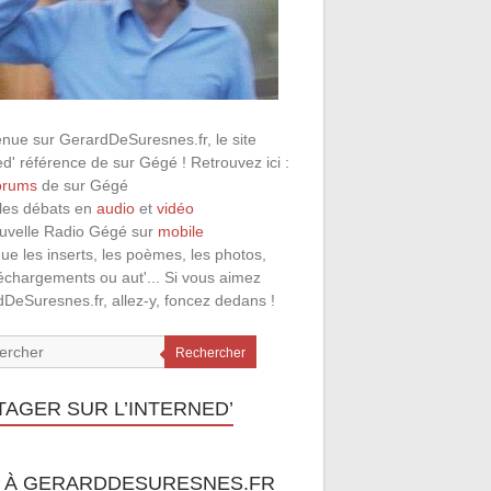
nue sur GerardDeSuresnes.fr, le site
ed' référence de sur Gégé ! Retrouvez ici :
orums
de sur Gégé
 les débats en
audio
et
vidéo
ouvelle Radio Gégé sur
mobile
que les inserts, les poèmes, les photos,
léchargements ou aut'... Si vous aimez
DeSuresnes.fr, allez-y, foncez dedans !
Rechercher
TAGER SUR L’INTERNED’
 À GERARDDESURESNES.FR