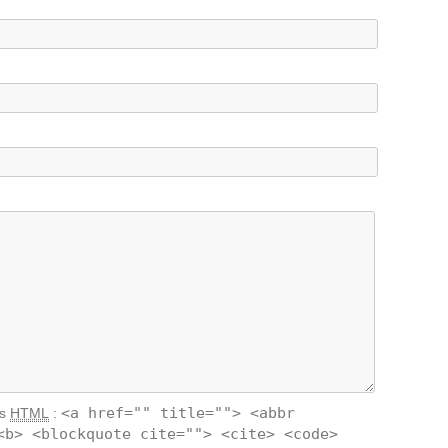
<a href="" title=""> <abbr
ts
HTML
:
<b> <blockquote cite=""> <cite> <code>