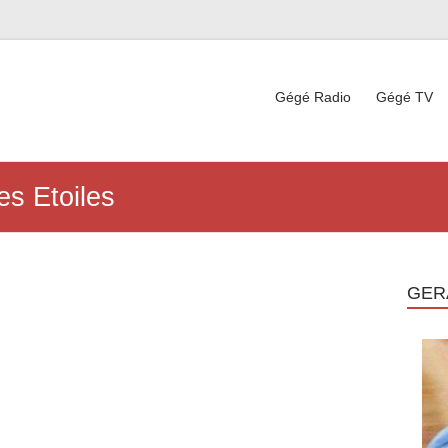
Gégé Radio
Gégé TV
es Etoiles
GER