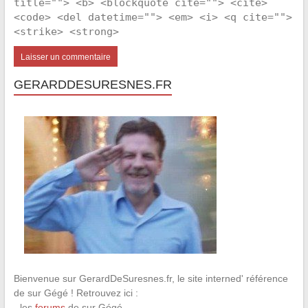
title=""> <b> <blockquote cite=""> <cite>
<code> <del datetime=""> <em> <i> <q cite="">
<strike> <strong>
GERARDDESURESNES.FR
Bienvenue sur GerardDeSuresnes.fr, le site interned' référence
de sur Gégé ! Retrouvez ici :
- les
forums
de sur Gégé