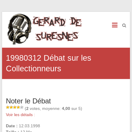
19980312 Débat sur les
Collectionneurs
Noter le Débat
(
2
votes, moyenne:
4,00
sur 5)
Voir les détails :
Date :
12.03.1998