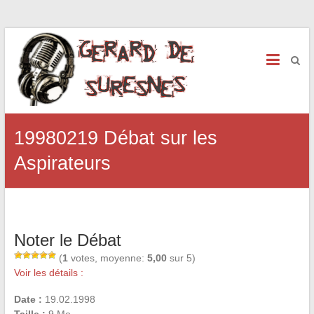
19980219 Débat sur les
Aspirateurs
Noter le Débat
(
1
votes, moyenne:
5,00
sur 5)
Voir les détails :
Date :
19.02.1998