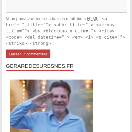
<a
Vous pouvez utiliser ces balises et attributs
HTML
:
href="" title=""> <abbr title=""> <acronym
title=""> <b> <blockquote cite=""> <cite>
<code> <del datetime=""> <em> <i> <q cite="">
<strike> <strong>
GERARDDESURESNES.FR