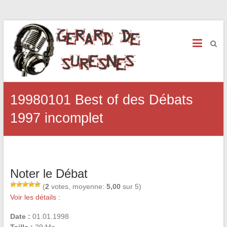
19980101 Best of des Débats
1997 incomplet
Noter le Débat
(
2
votes, moyenne:
5,00
sur 5)
Voir les détails :
Date :
01.01.1998