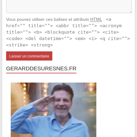
<a
Vous pouvez utiliser ces balises et attributs
HTML
:
href="" title=""> <abbr title=""> <acronym
title=""> <b> <blockquote cite=""> <cite>
<code> <del datetime=""> <em> <i> <q cite="">
<strike> <strong>
GERARDDESURESNES.FR