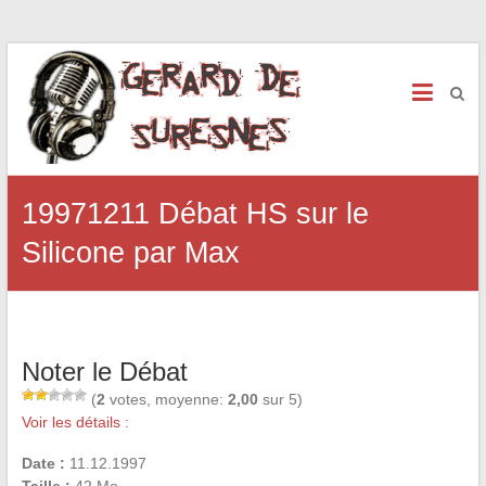
19971211 Débat HS sur le
Silicone par Max
Noter le Débat
(
2
votes, moyenne:
2,00
sur 5)
Voir les détails :
Date :
11.12.1997