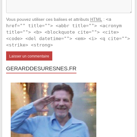
<a
Vous pouvez utiliser ces balises et attributs
HTML
:
href="" title=""> <abbr title=""> <acronym
title=""> <b> <blockquote cite=""> <cite>
<code> <del datetime=""> <em> <i> <q cite="">
<strike> <strong>
GERARDDESURESNES.FR