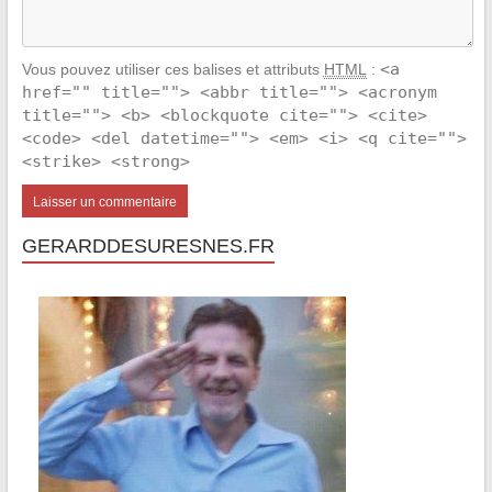
<a
Vous pouvez utiliser ces balises et attributs
HTML
:
href="" title=""> <abbr title=""> <acronym
title=""> <b> <blockquote cite=""> <cite>
<code> <del datetime=""> <em> <i> <q cite="">
<strike> <strong>
GERARDDESURESNES.FR