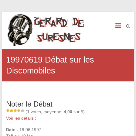
19970619 Débat sur les
Discomobiles
Noter le Débat
(
1
votes, moyenne:
4,00
sur 5)
Voir les détails :
Date :
19.06.1997