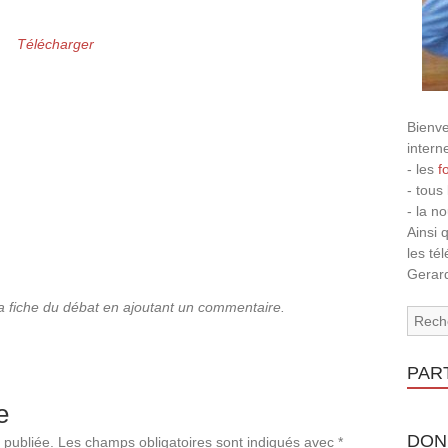
Télécharger
Bienve
intern
- les
f
- tous
- la n
Ainsi 
les té
Gerard
la fiche du débat en ajoutant un commentaire.
PAR
e
DON
 publiée.
Les champs obligatoires sont indiqués avec
*