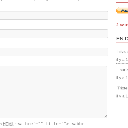
2 cou
EN 
hilvic
il y a
. sur
il y a
Trixt
il y a
<a href="" title=""> <abbr
ts
HTML
: