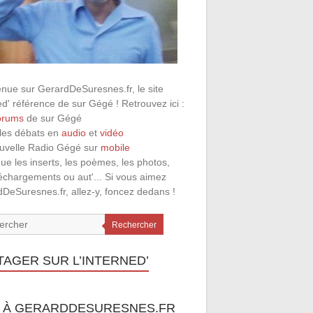
nue sur GerardDeSuresnes.fr, le site
ed' référence de sur Gégé ! Retrouvez ici :
orums
de sur Gégé
 les débats en
audio
et
vidéo
ouvelle Radio Gégé sur
mobile
que les inserts, les poèmes, les photos,
léchargements ou aut'... Si vous aimez
DeSuresnes.fr, allez-y, foncez dedans !
Rechercher
TAGER SUR L’INTERNED’
 À GERARDDESURESNES.FR