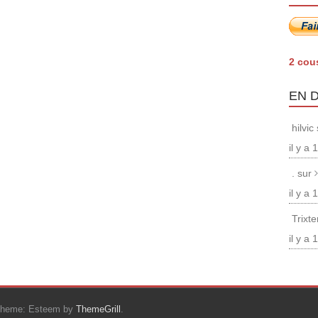
2 cou
EN 
hilvic
il y a
. sur
il y a
Trixt
il y a
Theme: Esteem by
ThemeGrill
.