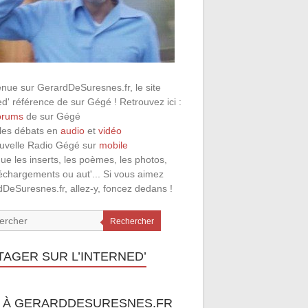
nue sur GerardDeSuresnes.fr, le site
ed' référence de sur Gégé ! Retrouvez ici :
orums
de sur Gégé
 les débats en
audio
et
vidéo
ouvelle Radio Gégé sur
mobile
que les inserts, les poèmes, les photos,
léchargements ou aut'... Si vous aimez
DeSuresnes.fr, allez-y, foncez dedans !
Rechercher
TAGER SUR L’INTERNED’
 À GERARDDESURESNES.FR