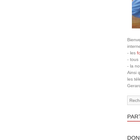
Bienve
intern
- les
f
- tous
- la n
Ainsi 
les té
Gerard
PAR
DON