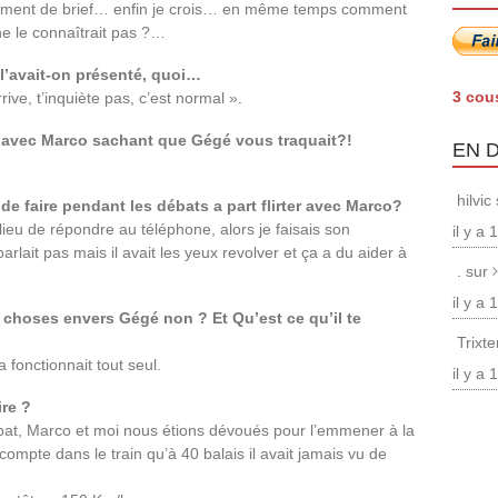
vraiment de brief… enfin je crois… en même temps comment
ne le connaîtrait pas ?…
 l’avait-on présenté, quoi…
3 cou
rrive, t’inquiète pas, c’est normal ».
er avec Marco sachant que Gégé vous traquait?!
EN 
hilvic
 de faire pendant les débats a part flirter avec Marco?
ieu de répondre au téléphone, alors je faisais son
il y a
 parlait pas mais il avait les yeux revolver et ça a du aider à
. sur
il y a
s choses envers Gégé non ? Et Qu’est ce qu’il te
Trixt
fonctionnait tout seul.
il y a
ire ?
bat, Marco et moi nous étions dévoués pour l’emmener à la
pte dans le train qu’à 40 balais il avait jamais vu de