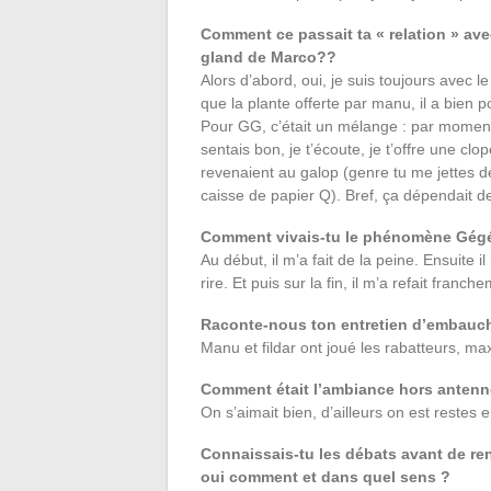
Comment ce passait ta « relation » av
gland de Marco??
Alors d’abord, oui, je suis toujours avec
que la plante offerte par manu, il a bien po
Pour GG, c’était un mélange : par moment j
sentais bon, je t’écoute, je t’offre une cl
revenaient au galop (genre tu me jettes de
caisse de papier Q). Bref, ça dépendait de
Comment vivais-tu le phénomène Gégé ? 
Au début, il m’a fait de la peine. Ensuite il
rire. Et puis sur la fin, il m’a refait franc
Raconte-nous ton entretien d’embauch
Manu et fildar ont joué les rabatteurs, max 
Comment était l’ambiance hors antenne
On s’aimait bien, d’ailleurs on est restes 
Connaissais-tu les débats avant de renc
oui comment et dans quel sens ?