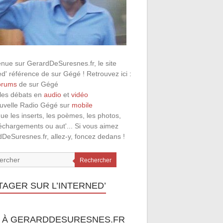
nue sur GerardDeSuresnes.fr, le site
ed' référence de sur Gégé ! Retrouvez ici :
orums
de sur Gégé
 les débats en
audio
et
vidéo
ouvelle Radio Gégé sur
mobile
que les inserts, les poèmes, les photos,
léchargements ou aut'... Si vous aimez
DeSuresnes.fr, allez-y, foncez dedans !
Rechercher
TAGER SUR L’INTERNED’
 À GERARDDESURESNES.FR