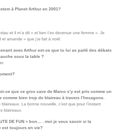
stem à Planet Arthur en 2001?
stau et il m’a dit « et ben t’es devenue une femme ». Je
et amande » que j’ai fait à noël.
nant avec Arthur est-ce que tu lui as parlé des débats
auche sous la table ?
er.
 moment?
st-ce que ce gros cave de Marco s’y est pris comme un
e comme bien trop de blaireau à travers l’hexagone.
 blaireaux. La bonne nouvelle, c’est que pour l’instant
s blaireaux.
UTE DE FUN » bon… . moi je veux savoir si la
e est toujours en vie?