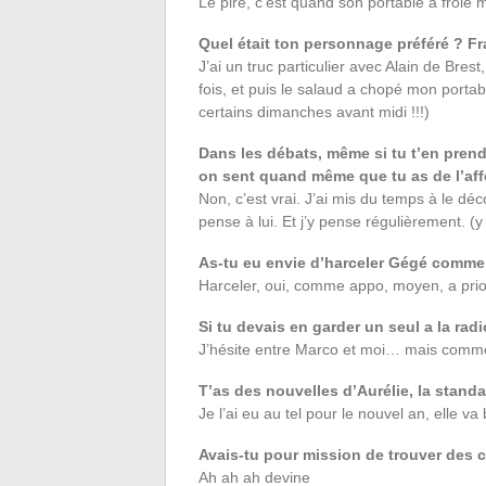
Le pire, c’est quand son portable a frôlé
Quel était ton personnage préféré ? F
J’ai un truc particulier avec Alain de Brest
fois, et puis le salaud a chopé mon portabl
certains dimanches avant midi !!!)
Dans les débats, même si tu t’en pren
on sent quand même que tu as de l’af
Non, c’est vrai. J’ai mis du temps à le dé
pense à lui. Et j’y pense régulièrement.
As-tu eu envie d’harceler Gégé comme l
Harceler, oui, comme appo, moyen, a prio
Si tu devais en garder un seul a la radi
J’hésite entre Marco et moi… mais comme i
T’as des nouvelles d’Aurélie, la standard
Je l’ai eu au tel pour le nouvel an, elle 
Avais-tu pour mission de trouver des 
Ah ah ah devine