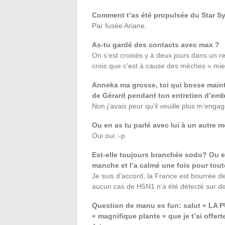
Comment t’as été propulsée du Star Sy
Par fusée Ariane.
As-tu gardé des contacts avec max ?
On s’est croisés y à deux jours dans un re
crois que c’est à cause des mèches « miel 
Anneka ma grosse, toi qui bosse mainte
de Gérard pendant ton entretien d’emb
Non j’avais peur qu’il veuille plus m’engag
Ou en as tu parlé avec lui à un autre
Oui oui :-p
Est-elle toujours branchée sodo? Ou e
manche et l’a calmé une fois pour tout
Je suis d’accord, la France est bourrée de
aucun cas de H5N1 n’a été détecté sur de
Question de manu ex fun: salut « LA P
« magnifique plante » que je t’ai offert